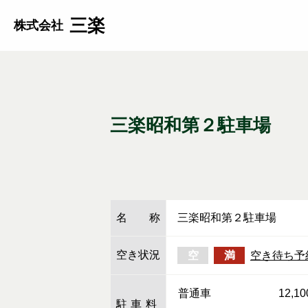
三楽
株式会社
三楽昭和第２駐車場
名称
三楽昭和第２駐車場
空き状況
空
満
空き待ち予
普通車
12,
駐車料