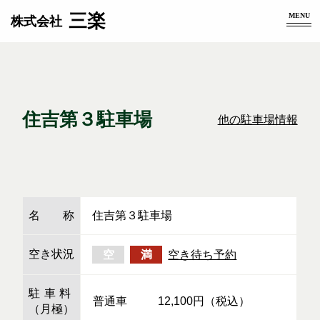
三楽
MENU
株式会社
住吉第３駐車場
他の駐車場情報
名称
住吉第３駐車場
空き状況
空
満
空き待ち予約
駐車料
普通車
12,100円（税込）
（月極）