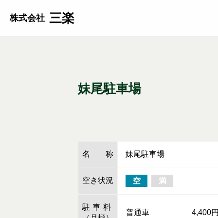
三楽
株式会社
妹尾駐車場
名称
妹尾駐車場
空き状況
空
満
駐車料
普通車
4,40
（月極）