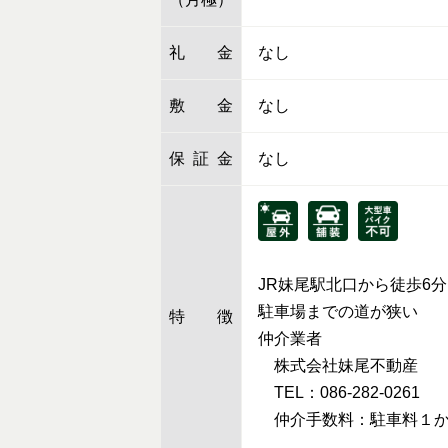
礼金
なし
敷金
なし
保証金
なし
JR妹尾駅北口から徒歩6分
駐車場までの道が狭い
特徴
仲介業者
株式会社妹尾不動産
TEL：086-282-0261
仲介手数料：駐車料１か