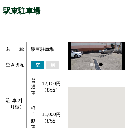
駅東駐車場
名称
駅東駐車場
空き状況
空
満
普
12,100円
通
（税込）
車
駐車料
（月極）
軽
自
11,000円
動
（税込）
車